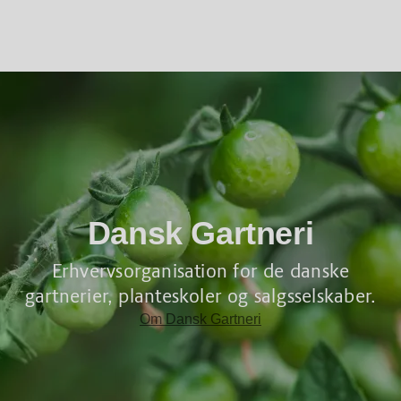
Dansk Gartneri
Erhvervsorganisation for de danske
gartnerier, planteskoler og salgsselskaber.
Om Dansk Gartneri