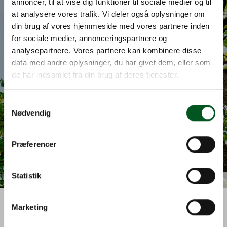
annoncer, til at vise dig funktioner til sociale medier og til
at analysere vores trafik. Vi deler også oplysninger om
din brug af vores hjemmeside med vores partnere inden
for sociale medier, annonceringspartnere og
Vision og mærkesager
analysepartnere. Vores partnere kan kombinere disse
data med andre oplysninger, du har givet dem, eller som
Vejen til et stærkt gartnerierhverv om 10,
de har indsamlet fra din brug af deres tjenester.
Log in
20 og 50 år.
Læs mere
Username
Samtykkevalg
Nødvendig
Password
Præferencer
Annuller
Log ind
Statistik
Colourbox
Marketing
Læs mere om Dansk Gartneri