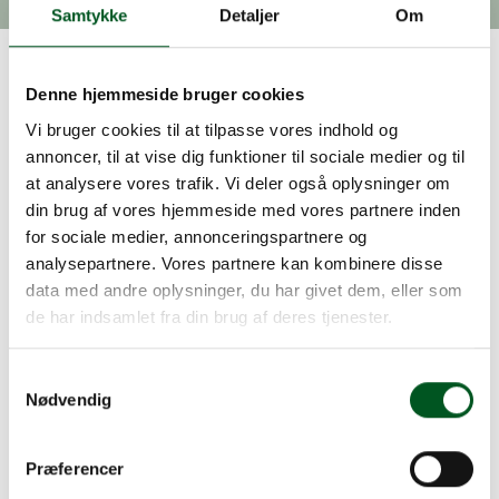
Samtykke
Detaljer
Om
Miljøstyrelsen har besluttet at trække
Denne hjemmeside bruger cookies
godkendelsen tilbage for otte sprøjtemidler med
Vi bruger cookies til at tilpasse vores indhold og
PFAS-aktivstoffer. Baggrunden er en risiko for, at
annoncer, til at vise dig funktioner til sociale medier og til
midlerne nedbrydes til trifluoreddikesyre (TFA) –
at analysere vores trafik. Vi deler også oplysninger om
et svært nedbrydeligt stof, som kan ophobes i
din brug af vores hjemmeside med vores partnere inden
grundvandet og potentielt udgøre en risiko for
for sociale medier, annonceringspartnere og
drikkevandet. Dermed er samtlige 33
analysepartnere. Vores partnere kan kombinere disse
sprøjtemidler, som i løbet af 2025 blev sendt til
data med andre oplysninger, du har givet dem, eller som
fornyet vurdering, nu trukket tilbage.
de har indsamlet fra din brug af deres tjenester.
De otte sprøjtemidler, der nu tilbagekaldes, er
Teppeki, DFF, Afinto, Legacy 500 SC, Mateno
Samtykkevalg
Duo SC 600, Sempra SC, Evure Neo og Mavrik.
Nødvendig
Den samlede liste og afviklingsfristerne for de 33
tilbagekaldte sprøjtemidler kan findes
her
.
Forbuddene får betydelige konsekvenser for
Præferencer
gartnerierhvervet. I frugt- og bærproduktionen er