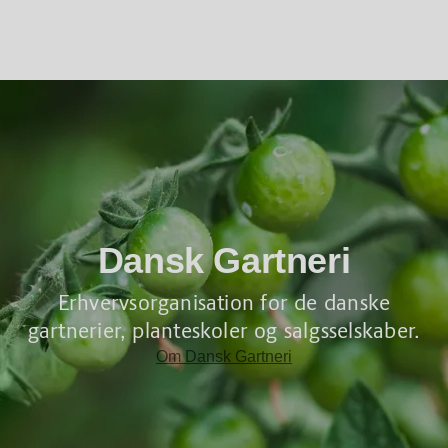
Dansk Gartneri
Erhvervsorganisation for de danske
gartnerier, planteskoler og salgsselskaber.
Om Dansk Gartneri