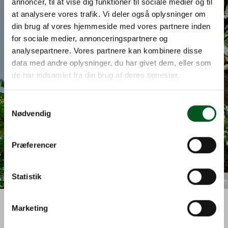
annoncer, til at vise dig funktioner til sociale medier og til
at analysere vores trafik. Vi deler også oplysninger om
din brug af vores hjemmeside med vores partnere inden
for sociale medier, annonceringspartnere og
Vision og mærkesager
analysepartnere. Vores partnere kan kombinere disse
data med andre oplysninger, du har givet dem, eller som
Vejen til et stærkt gartnerierhverv om 10,
de har indsamlet fra din brug af deres tjenester.
Log in
20 og 50 år.
Læs mere
Username
Samtykkevalg
Nødvendig
Password
Præferencer
Annuller
Log ind
Statistik
Colourbox
Marketing
Læs mere om Dansk Gartneri