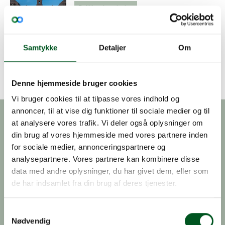
Politik
Lovgivning
Regeringens lovprogram giver
Folketinget et overblik over de
lovforslag, beslutningsforslag og
Samtykke
Detaljer
Om
redegørelser, som forventes fremlagt i
det nye folketingsår.
Denne hjemmeside bruger cookies
Vi bruger cookies til at tilpasse vores indhold og
annoncer, til at vise dig funktioner til sociale medier og til
at analysere vores trafik. Vi deler også oplysninger om
Du vil måske også synes om
din brug af vores hjemmeside med vores partnere inden
for sociale medier, annonceringspartnere og
Læs mere om Medlemsnyt
analysepartnere. Vores partnere kan kombinere disse
data med andre oplysninger, du har givet dem, eller som
de har indsamlet fra din brug af deres tjenester.
Samtykkevalg
Nødvendig