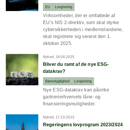
EU
Lovgivning
Virksomheder, der er omfattede af
EU’s NIS 2-direktiv, som skal styrke
cybersikkerheden i medlemslandene,
skal registrere sig senest den 1.
oktober 2025.
Read more about Bliver du ramt af de nye ESG-datakrav?
Nyhed, 18.06.2025
Bliver du ramt af de nye ESG-
datakrav?
Bæredygtighed
Lovgivning
Nye ESG-datakrav kan påvirke
gartnerierhvervets låne- og
finansieringsmuligheder.
Read more about Regeringens lovprogram 2023/2024
Nyhed, 17.10.2023
Regeringens lovprogram 2023/2024