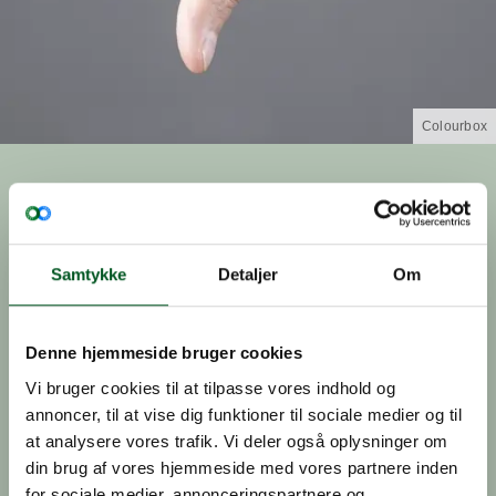
Colourbox
Nyheder
2025
Dansk Gartneri i Fyens Stiftstidende 02
Nyhed, 14.november 2025
Dansk Gartneri i Fyens
Samtykke
Detaljer
Om
Stiftstidende
Denne hjemmeside bruger cookies
For at dementere de misvisende udtalelser fra
Radikale Venstres spidskandidat i Odense
Vi bruger cookies til at tilpasse vores indhold og
indrykkede Dansk Gartneri i dag den 14.
annoncer, til at vise dig funktioner til sociale medier og til
november 2025 en annonce.
at analysere vores trafik. Vi deler også oplysninger om
Miljø
Pesticider
din brug af vores hjemmeside med vores partnere inden
for sociale medier, annonceringspartnere og