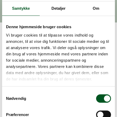
2027
Samtykke
Detaljer
Om
Emballage
Klima
Denne hjemmeside bruger cookies
Vi bruger cookies til at tilpasse vores indhold og
Regeringen har nu fremlagt en pakke, der skal
annoncer, til at vise dig funktioner til sociale medier og til
reducere virksomhedernes udgifter til det
at analysere vores trafik. Vi deler også oplysninger om
kommende udvidede producentansvar for
din brug af vores hjemmeside med vores partnere inden
emballage. Pakken indeholder tiltag, der skal
for sociale medier, annonceringspartnere og
sikre større ro om priserne og skabe klarhed for
analysepartnere. Vores partnere kan kombinere disse
de virksomheder, der fra den 1. oktober 2025 får
data med andre oplysninger, du har givet dem, eller som
ansvaret for håndtering af emballageaffald.
de har indsamlet fra din brug af deres tjenester.
Tiltagene omfatter lavere og mere forudsigelige
producentgebyrer. Samtidig afskaffes den
volumenbaserede emballageafgift i 2026 og
Samtykkevalg
2027, hvilket giver en lettelse på op mod 250
Nødvendig
mio. kroner over to år.
Derudover skal en større administrativ indsats
Præferencer