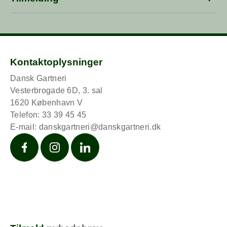
Tid: kl. 10.00-11.00
Kl. 11.00: Tak for i dag
Platform: Microsoft Teams
Tilmelding til webinar for frugt- og
grøntproducenter den 9. september 2026
Tilmelding til webinar for potteplanteproducenter
den 10. september 2026
Kontaktoplysninger
Dansk Gartneri
Vesterbrogade 6D, 3. sal
1620 København V
Telefon: 33 39 45 45
E-mail:
danskgartneri@danskgartneri.dk
Facebook
Instagram
LinkedIn