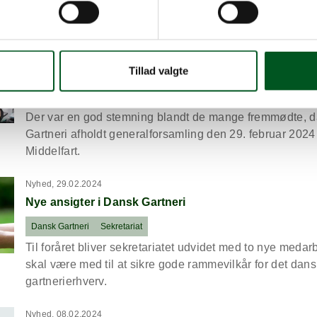
Laubjergs Planteskole hædret for sin innovative og fr
tilgang til deres produkter.
out Dansk Gartneris generalforsamling
Nyhed, 01.03.2024
Tillad valgte
Dansk Gartneris generalforsamling
Dansk Gartneri
Grøn Dag
Der var en god stemning blandt de mange fremmødte, 
Gartneri afholdt generalforsamling den 29. februar 2024
Middelfart.
out Nye ansigter i Dansk Gartneri
Nyhed, 29.02.2024
Nye ansigter i Dansk Gartneri
Dansk Gartneri
Sekretariat
Til foråret bliver sekretariatet udvidet med to nye meda
skal være med til at sikre gode rammevilkår for det dan
gartnerierhverv.
out Generalforsamling i Dansk Gartneri
Nyhed, 08.02.2024