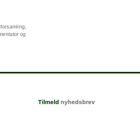
lforsamling,
mentator og
Tilmeld
nyhedsbrev