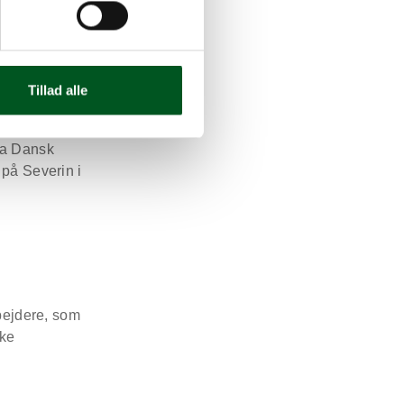
emsynede
Tillad alle
da Dansk
 på Severin i
rbejdere, som
ske