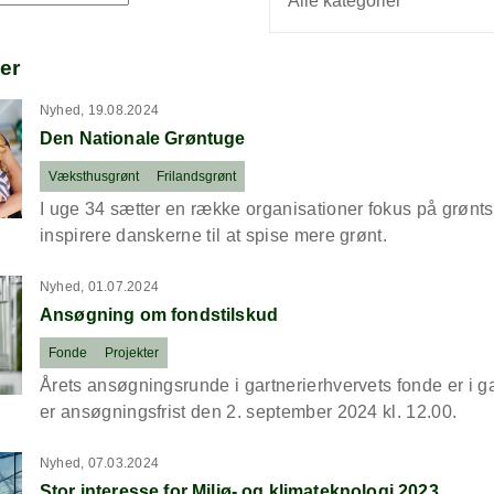
Alle kategorier
er
bout Den Nationale Grøntuge
Nyhed, 19.08.2024
Den Nationale Grøntuge
Væksthusgrønt
Frilandsgrønt
I uge 34 sætter en række organisationer fokus på grønts
inspirere danskerne til at spise mere grønt.
bout Ansøgning om fondstilskud
Nyhed, 01.07.2024
Ansøgning om fondstilskud
Fonde
Projekter
Årets ansøgningsrunde i gartnerierhvervets fonde er i g
er ansøgningsfrist den 2. september 2024 kl. 12.00.
out Stor interesse for Miljø- og klimateknologi 2023
Nyhed, 07.03.2024
Stor interesse for Miljø- og klimateknologi 2023