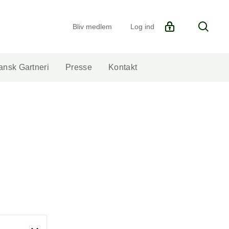
Søg
Bliv medlem
Log ind
nsk Gartneri
Presse
Kontakt