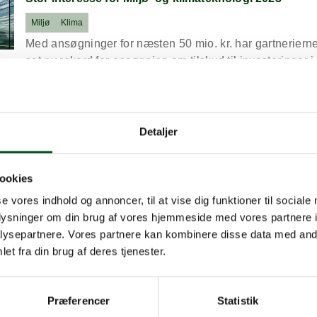
Miljø
Klima
Med ansøgninger for næsten 50 mio. kr. har gartneriern
sat ny rekord for ansøgning om tilskud til investeringer i
klimateknologi.
bout Queen® modtager Dansk Gartneris Innovationspris 2024
Nyhed, 01.03.2024
Queen® modtager Dansk Gartneris Innovationspris 
Detaljer
Dansk Gartneri
Grøn Dag
Prisen blev uddelt på Dansk Gartneris generalforsamlin
ookies
februar 2024 som anerkendelse af den helhedsorienter
se vores indhold og annoncer, til at vise dig funktioner til sociale
ambitiøse tilgang til bæredygtighed.
oplysninger om din brug af vores hjemmeside med vores partnere i
ysepartnere. Vores partnere kan kombinere disse data med andr
out Laubjergs Planteskole er Årets Gartner 2024
Nyhed, 01.03.2024
et fra din brug af deres tjenester.
Laubjergs Planteskole er Årets Gartner 2024
Dansk Gartneri
Grøn Dag
Præferencer
Statistik
Ved Dansk Gartneris generalforsamling den 29. februar